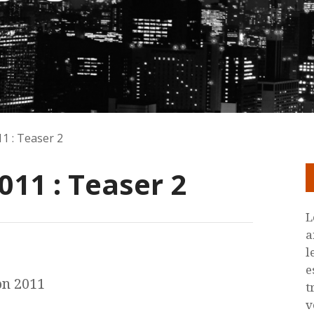
 : Teaser 2
11 : Teaser 2
L
a
l
e
on 2011
t
v