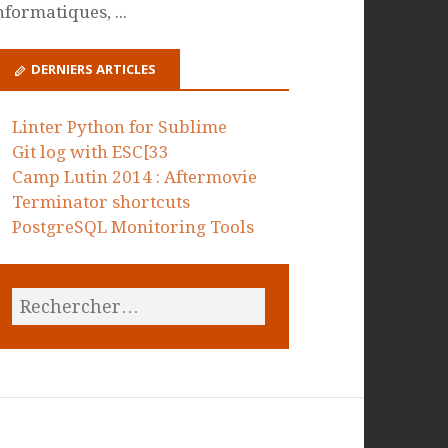
nformatiques, ...
DERNIERS ARTICLES
Linter Python for Sublime
Git log with ESC[33
Camp Lutin 2014 : Aftermovie
Terminator shortcuts
PostgreSQL Monitoring Tools