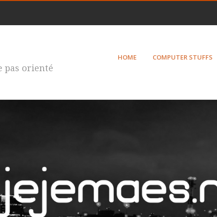
HOME
COMPUTER STUFFS
te pas orienté