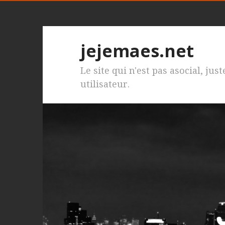
jejemaes.net
Le site qui n'est pas asocial, jus
utilisateur.