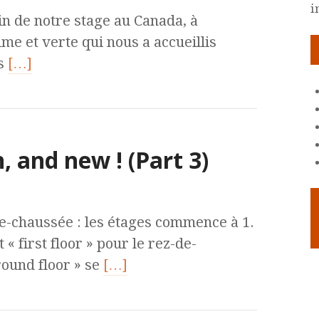
i
in de notre stage au Canada, à
lme et verte qui nous a accueillis
ns
[…]
 and new ! (Part 3)
-de-chaussée : les étages commence à 1.
 « first floor » pour le rez-de-
round floor » se
[…]