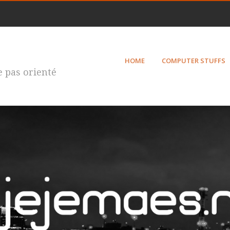
HOME
COMPUTER STUFFS
te pas orienté