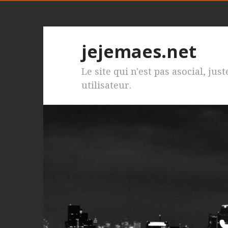
jejemaes.net
Le site qui n'est pas asocial, jus
utilisateur.