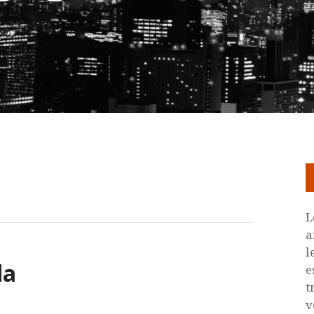
L
a
l
da
e
t
v