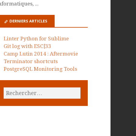
nformatiques, ...
DERNIERS ARTICLES
Linter Python for Sublime
Git log with ESC[33
Camp Lutin 2014 : Aftermovie
Terminator shortcuts
PostgreSQL Monitoring Tools