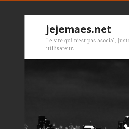
jejemaes.net
Le site qui n'est pas asocial, jus
utilisateur.