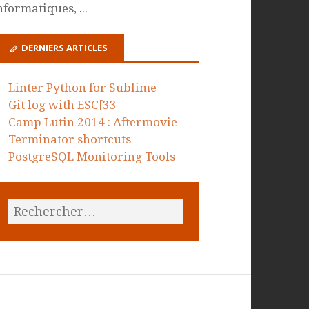
nformatiques, ...
DERNIERS ARTICLES
Linter Python for Sublime
Git log with ESC[33
Camp Lutin 2014 : Aftermovie
Terminator shortcuts
PostgreSQL Monitoring Tools