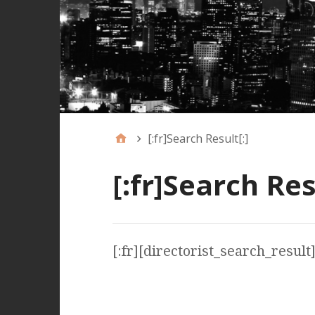
[:fr]Search Result[:]
[:fr]Search Res
[:fr][directorist_search_result]