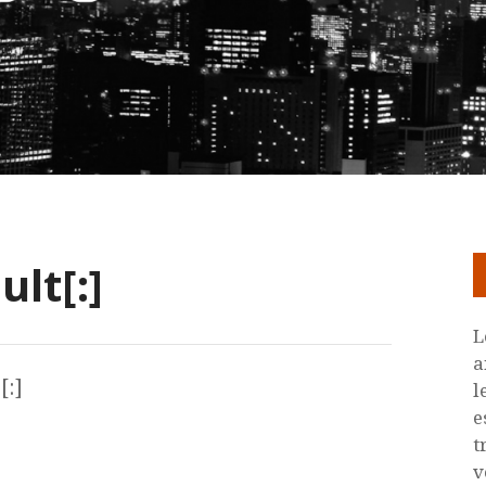
ult[:]
L
a
[:]
l
e
t
v