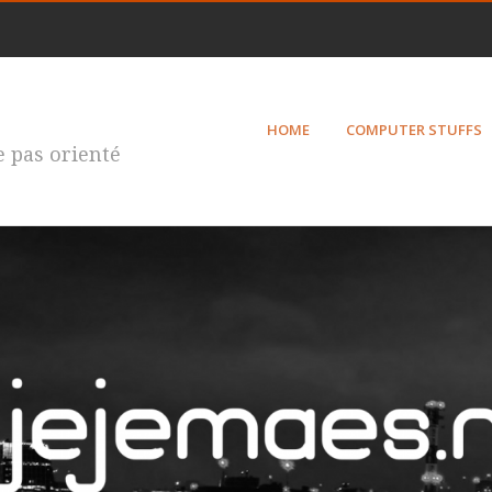
HOME
COMPUTER STUFFS
te pas orienté