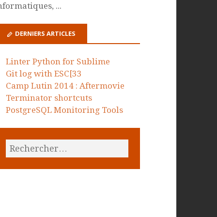
nformatiques, ...
DERNIERS ARTICLES
Linter Python for Sublime
Git log with ESC[33
Camp Lutin 2014 : Aftermovie
Terminator shortcuts
PostgreSQL Monitoring Tools