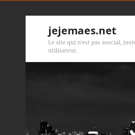
jejemaes.net
Le site qui n'est pas asocial, jus
utilisateur.