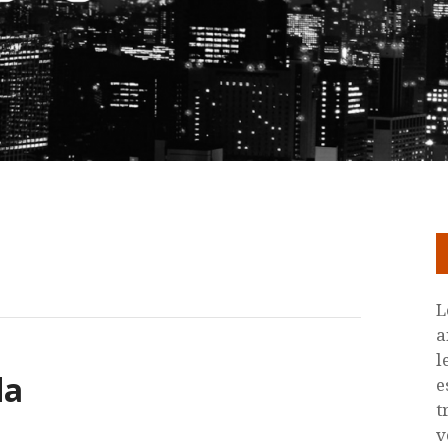
L
a
l
da
e
t
v