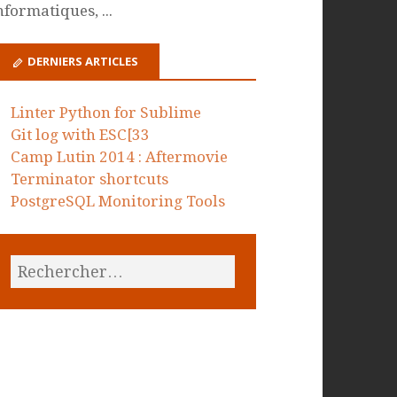
nformatiques, ...
DERNIERS ARTICLES
Linter Python for Sublime
Git log with ESC[33
Camp Lutin 2014 : Aftermovie
Terminator shortcuts
PostgreSQL Monitoring Tools