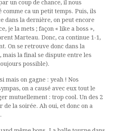
par un coup de chance, il nous
té comme ca un petit temps. Puis, ils
ce dans la dernière, on peut encore
, je la mets ; façon « like a boss »,
lorent Marteau. Donc, ca continue 1-1,
nt. On se retrouve donc dans la
 mais la final se dispute entre les
toujours possible).
i mais on gagne : yeah ! Nos
ympas, on a causé avec eux tout le
ger mutuellement : trop cool. Un des 2
r de la soirée. Ah oui, et donc on a
.
quand même bons. La balle tourne dans