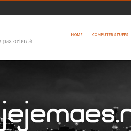
HOME
COMPUTER STUFFS
te pas orienté