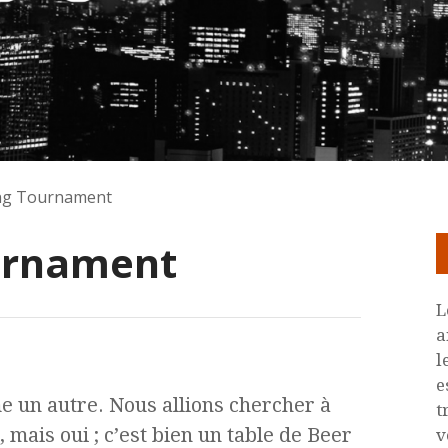
ng Tournament
urnament
L
a
l
e
e un autre. Nous allions chercher à
t
ais oui ; c’est bien un table de Beer
v