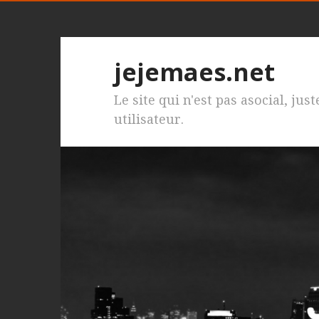
jejemaes.net
Le site qui n'est pas asocial, jus
utilisateur.