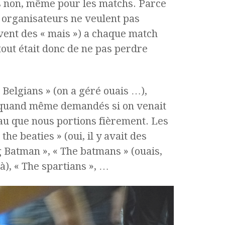
s non, même pour les matchs. Parce
es organisateurs ne veulent pas
ouvent des « mais ») a chaque match
 tout était donc de ne pas perdre
 Belgians » (on a géré ouais …),
 quand même demandés si on venait
u que nous portions fièrement. Les
he beaties » (oui, il y avait des
g Batman », « The batmans » (ouais,
là), « The spartians », …